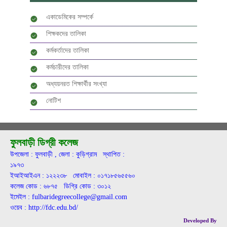
একাডেমিকের সম্পর্কে
শিক্ষকদের তালিকা
কর্মকর্তাদের তালিকা
কর্মচারীদের তালিকা
অধ্যয়নরত শিক্ষার্থীর সংখ্যা
নোটিশ
ফুলবাড়ী ডিগ্রী কলেজ
উপজেলা : ফুলবাড়ী , জেলা : কুড়িগ্রাম স্থাপিত :
১৯৭৩
ইআইআইএন : ১২২২৩৮ মোবাইল : ০১৭১৮৫৬৫৫৬০
কলেজ কোড : ৬৮৭৫ ডিগ্রি কোড : ৩০১২
ইমেইল : fulbaridegreecollege@gmail.com
ওয়েব : http://fdc.edu.bd/
Developed By