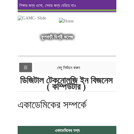
শিক্ষার জন্য এসো, সেবার জন্য বেরিয়ে যাও
ফুলবাড়ী ডিগ্রী কলেজ
মেনু নির্বাচন করুন
ডিজিটাল টেকনোলজি ইন বিজনেস
( কম্পিউটার )
একাডেমিকের সম্পর্কে
একাডেমিকের তথ্য