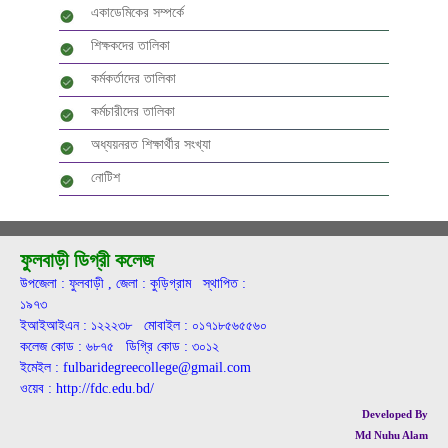
একাডেমিকের সম্পর্কে
শিক্ষকদের তালিকা
কর্মকর্তাদের তালিকা
কর্মচারীদের তালিকা
অধ্যয়নরত শিক্ষার্থীর সংখ্যা
নোটিশ
ফুলবাড়ী ডিগ্রী কলেজ
উপজেলা : ফুলবাড়ী , জেলা : কুড়িগ্রাম স্থাপিত :
১৯৭৩
ইআইআইএন : ১২২২৩৮ মোবাইল : ০১৭১৮৫৬৫৫৬০
কলেজ কোড : ৬৮৭৫ ডিগ্রি কোড : ৩০১২
ইমেইল : fulbaridegreecollege@gmail.com
ওয়েব : http://fdc.edu.bd/
Developed By
Md Nuhu Alam