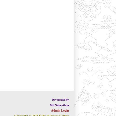
Developed By
Md Nuhu Alam
Admin Login