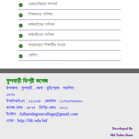
একাডেমিকের সম্পর্কে
শিক্ষকদের তালিকা
কর্মকর্তাদের তালিকা
কর্মচারীদের তালিকা
অধ্যয়নরত শিক্ষার্থীর সংখ্যা
নোটিশ
ফুলবাড়ী ডিগ্রী কলেজ
উপজেলা : ফুলবাড়ী , জেলা : কুড়িগ্রাম স্থাপিত :
১৯৭৩
ইআইআইএন : ১২২২৩৮ মোবাইল : ০১৭১৮৫৬৫৫৬০
কলেজ কোড : ৬৮৭৫ ডিগ্রি কোড : ৩০১২
ইমেইল : fulbaridegreecollege@gmail.com
ওয়েব : http://fdc.edu.bd/
Developed By
Md Nuhu Alam