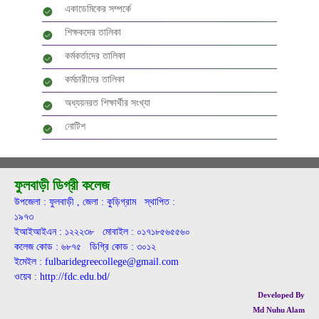
একাডেমিকের সম্পর্কে
শিক্ষকদের তালিকা
কর্মকর্তাদের তালিকা
কর্মচারীদের তালিকা
অধ্যয়নরত শিক্ষার্থীর সংখ্যা
নোটিশ
ফুলবাড়ী ডিগ্রী কলেজ
উপজেলা : ফুলবাড়ী , জেলা : কুড়িগ্রাম স্থাপিত :
১৯৭৩
ইআইআইএন : ১২২২৩৮ মোবাইল : ০১৭১৮৫৬৫৫৬০
কলেজ কোড : ৬৮৭৫ ডিগ্রি কোড : ৩০১২
ইমেইল : fulbaridegreecollege@gmail.com
ওয়েব : http://fdc.edu.bd/
Developed By
Md Nuhu Alam