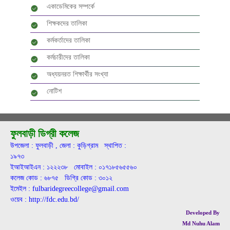
একাডেমিকের সম্পর্কে
শিক্ষকদের তালিকা
কর্মকর্তাদের তালিকা
কর্মচারীদের তালিকা
অধ্যয়নরত শিক্ষার্থীর সংখ্যা
নোটিশ
ফুলবাড়ী ডিগ্রী কলেজ
উপজেলা : ফুলবাড়ী , জেলা : কুড়িগ্রাম স্থাপিত :
১৯৭৩
ইআইআইএন : ১২২২৩৮ মোবাইল : ০১৭১৮৫৬৫৫৬০
কলেজ কোড : ৬৮৭৫ ডিগ্রি কোড : ৩০১২
ইমেইল : fulbaridegreecollege@gmail.com
ওয়েব : http://fdc.edu.bd/
Developed By
Md Nuhu Alam